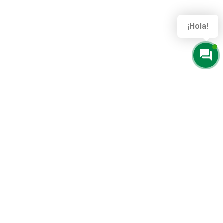
De acuerdo con lo establecido en la Ley Orgánica
¡Hola!
15/1999 de Protección de Datos de Carácter
Personal, le informamos de que sus datos
personales serán tratados con la finalidad de
gestionar los servicios prestados a través de la web
y darle contestación, en su caso, a su solicitud. Para
el ejercicio de sus derechos de acceso, rectificación,
cancelación y oposición deberá dirigirse a:
info@clinicaeb.com
Útiles
Nuestros servicios
Inicio
Implantologia y cirugía oral
Quienes somos
Ortodoncia