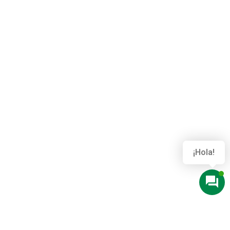
¡Hola!
De acuerdo con lo establecido en la Ley Orgánica
15/1999 de Protección de Datos de Carácter
Personal, le informamos de que sus datos
personales serán tratados con la finalidad de
gestionar los servicios prestados a través de la web